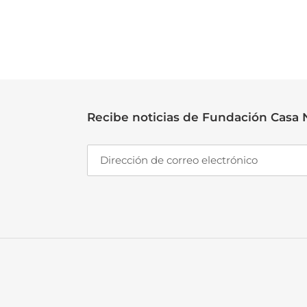
c
c
i
Recibe noticias de Fundación Casa
: