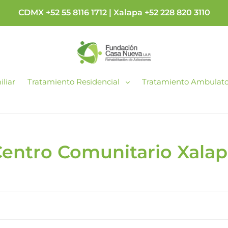
CDMX +52 55 8116 1712 | Xalapa +52 228 820 3110
liar
Tratamiento Residencial
Tratamiento Ambulato
C
entro Comunitario Xala
o
e