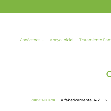
Ir
directamente
al
contenido
Conócenos
Apoyo Inicial
Tratamiento Fami
C
l
ORDENAR POR