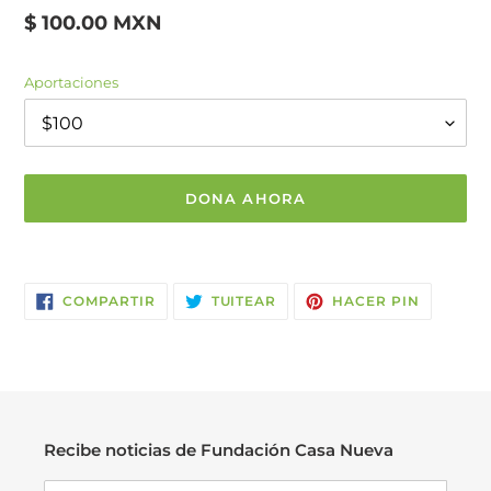
Precio
$ 100.00 MXN
habitual
Aportaciones
DONA AHORA
Agregando
el
COMPARTIR
TUITEAR
PINEAR
producto
COMPARTIR
TUITEAR
HACER PIN
EN
EN
EN
a
FACEBOOK
TWITTER
PINTERE
tu
carrito
Recibe noticias de Fundación Casa Nueva