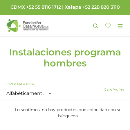
Ir
CDMX +52 55 8116 1712 | Xalapa +52 228 820 3110
directamente
al
contenido
Buscar
Carrito
C
Instalaciones programa
o
hombres
l
e
ORDENAR POR
0 artículos
c
c
Lo sentimos, no hay productos que coincidan con su
i
búsqueda.
ó